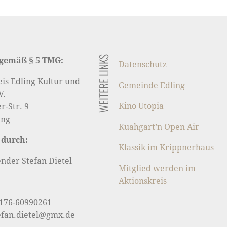
vigation
WEITERE LINKS
gemäß § 5 TMG:
Datenschutz
eis Edling Kultur und
Gemeinde Edling
V.
Kino Utopia
-Str. 9
ing
Kuahgart’n Open Air
 durch:
Klassik im Krippnerhaus
ender Stefan Dietel
Mitglied werden im
Aktionskreis
0176-60990261
tefan.dietel@gmx.de