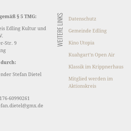
WEITERE LINKS
gemäß § 5 TMG:
Datenschutz
eis Edling Kultur und
Gemeinde Edling
V.
Kino Utopia
-Str. 9
ing
Kuahgart’n Open Air
 durch:
Klassik im Krippnerhaus
ender Stefan Dietel
Mitglied werden im
Aktionskreis
0176-60990261
tefan.dietel@gmx.de