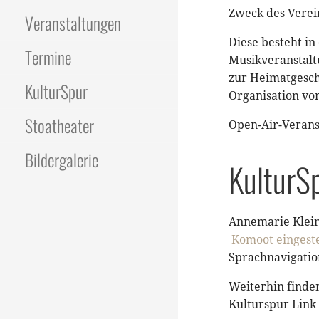
Zweck des Verein
Veranstaltungen
Diese besteht i
Termine
Musikveranstalt
zur Heimatgesch
KulturSpur
Organisation vo
Stoatheater
Open-Air-Verans
Bildergalerie
KulturSp
Annemarie Klein
Komoot eingeste
Sprachnavigatio
Weiterhin finde
Kulturspur Link