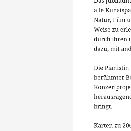
Das Jubiläum
alle Kunstsp
Natur, Film u
Weise zu erle
durch ihren 
dazu, mit an
Die Pianistin
berühmter Be
Konzertproje
herausragend
bringt.
Karten zu 20€