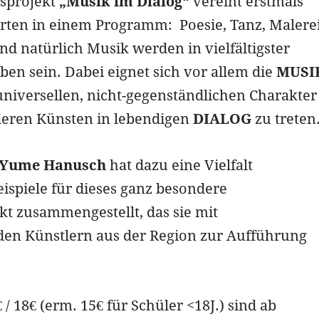
sprojekt
„Musik im Dialog“
vereint erstmals
arten in einem Programm: Poesie, Tanz, Malerei
nd natürlich Musik werden in vielfältigster
ben sein. Dabei eignet sich vor allem die
MUSI
universellen, nicht-gegenständlichen Charakter
deren Künsten in lebendigen
DIALOG
zu treten
Yume Hanusch
hat dazu eine Vielfalt
ispiele für dieses ganz besondere
kt zusammengestellt, das sie mit
en Künstlern aus der Region zur Aufführung
 / 18€ (erm. 15€ für Schüler <18J.) sind ab