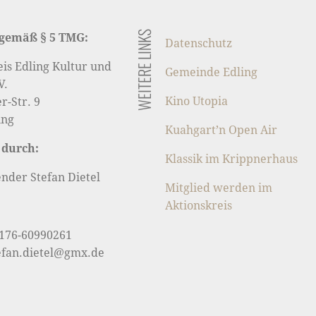
WEITERE LINKS
gemäß § 5 TMG:
Datenschutz
eis Edling Kultur und
Gemeinde Edling
V.
Kino Utopia
-Str. 9
ing
Kuahgart’n Open Air
 durch:
Klassik im Krippnerhaus
ender Stefan Dietel
Mitglied werden im
Aktionskreis
0176-60990261
tefan.dietel@gmx.de