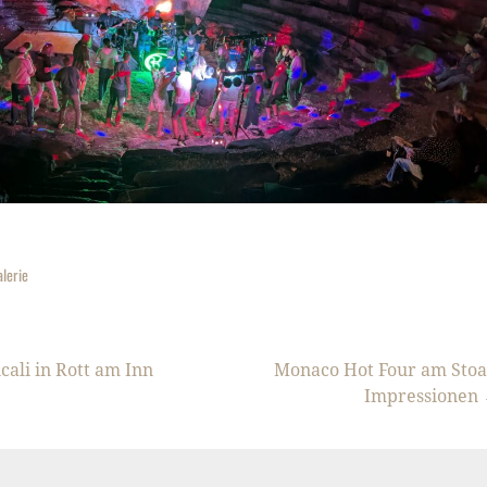
alerie
vigation
ali in Rott am Inn
Monaco Hot Four am Stoa
Impressionen