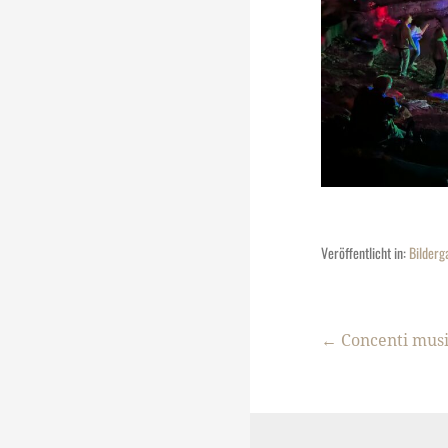
Veröffentlicht in:
Bilderg
Beitragsna
← Concenti music